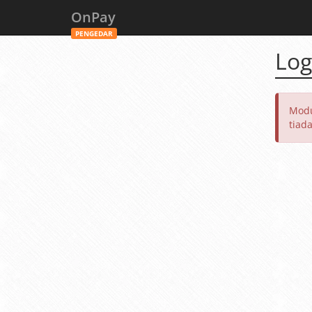
OnPay
PENGEDAR
Log
Modu
tiad